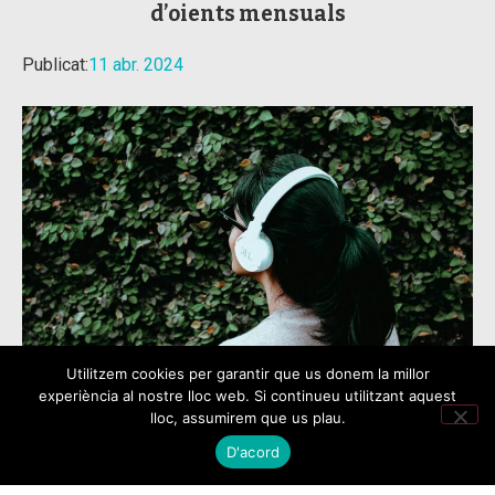
d’oients mensuals
Publicat:
11 abr. 2024
Utilitzem cookies per garantir que us donem la millor
experiència al nostre lloc web. Si continueu utilitzant aquest
Segons el darrer Informe del Sector de la ràdio a
lloc, assumirem que us plau.
Catalunya, 2.714.000 oients contacten cada
D'acord
setmana amb continguts de ràdio en català, una xifra
que suposa el …