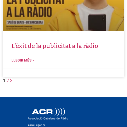
L’èxit de la publicitat a la ràdio
LLEGIR MÉS »
1
2
3