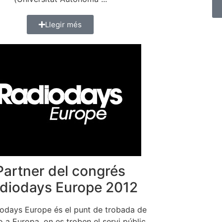
Llegir més
Partner del congrés
diodays Europe 2012
iodays Europe és el punt de trobada de
io a Europa, on es troben el servi públic