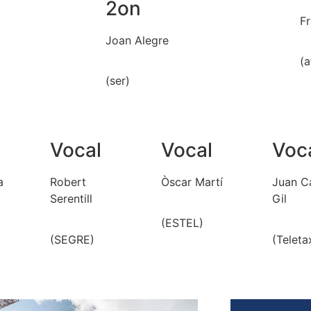
2on
F
Joan Alegre
(a
(ser)
Vocal
Vocal
Voc
a
Robert
Òscar Martí
Juan C
Serentill
Gil
(ESTEL)
(SEGRE)
(Teleta