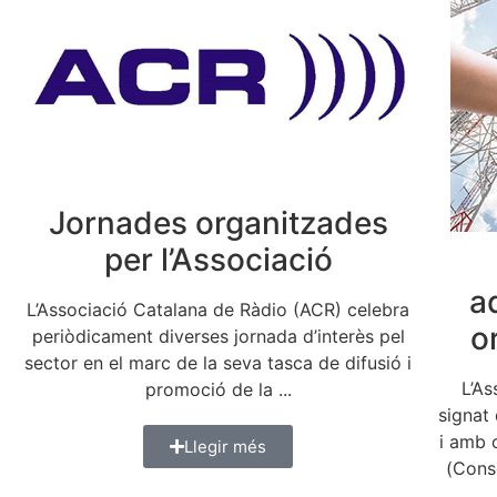
Jornades organitzades
per l’Associació
a
L’Associació Catalana de Ràdio (ACR) celebra
o
periòdicament diverses jornada d’interès pel
sector en el marc de la seva tasca de difusió i
L’As
promoció de la ...
signat
i amb 
Llegir més
(Conse