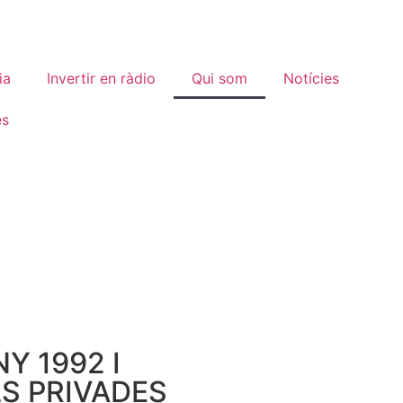
ia
Invertir en ràdio
Qui som
Notícies
es
Y 1992 I
S PRIVADES