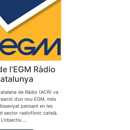
de l’EGM Ràdio
atalunya
Catalana de Ràdio (ACR) va
creació d’un nou EGM, més
 dissenyat pensant en les
l sector radiofònic català.
L’objectiu ...