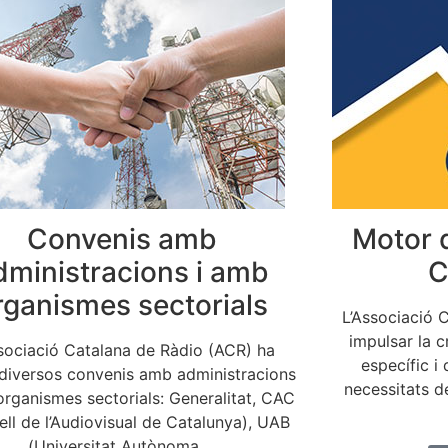
Convenis amb
Motor 
dministracions i amb
C
rganismes sectorials
L’Associació 
impulsar la 
sociació Catalana de Ràdio (ACR) ha
específic i
 diversos convenis amb administracions
necessitats de
organismes sectorials: Generalitat, CAC
ll de l’Audiovisual de Catalunya), UAB
(Universitat Autònoma ...