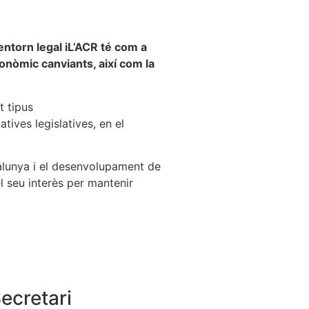
entorn legal iL’ACR té com a
onòmic canviants, així com la
t tipus
tives legislatives, en el
talunya i el desenvolupament de
l seu interès per mantenir
ecretari