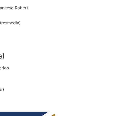
rancesc Robert
tresmedia)
al
arlos
xi)