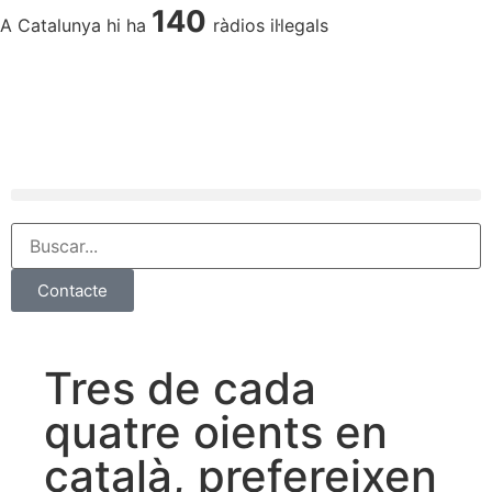
140
A Catalunya hi ha
ràdios il·legals
Contacte
Tres de cada
quatre oients en
català, prefereixen