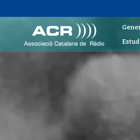
Gener
Estud