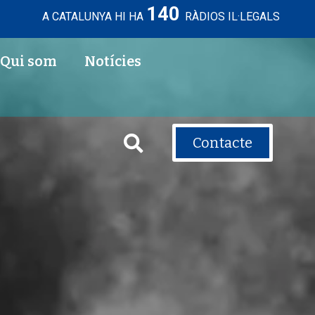
140
A CATALUNYA HI HA
RÀDIOS IL·LEGALS
Qui som
Notícies
Contacte