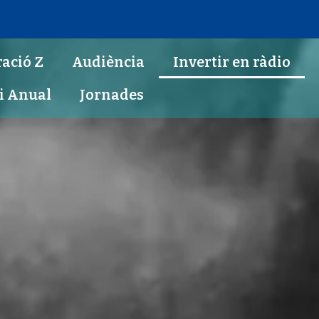
ació Z
Audiència
Invertir en ràdio
i Anual
Jornades