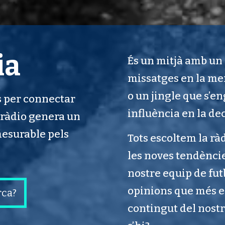
ia
És un mitjà amb un 
missatges en la me
o un jingle que s’
s per connectar
influència en la de
 ràdio genera un
mesurable pels
Tots escoltem la rà
les noves tendèncie
nostre equip de futb
opinions que més en
rca?
contingut del nostr