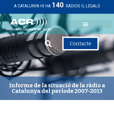
140
A CATALUNYA HI HA
RÀDIOS IL·LEGALS
Contacte
Informe de la situació de la ràdio a
Catalunya del període 2007-2013