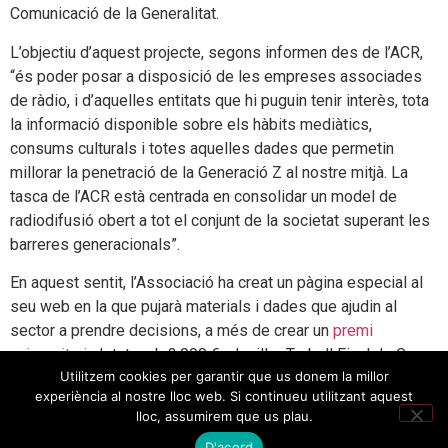
Comunicació de la Generalitat.
L’objectiu d’aquest projecte, segons informen des de l’ACR,
“és poder posar a disposició de les empreses associades
de ràdio, i d’aquelles entitats que hi puguin tenir interès, tota
la informació disponible sobre els hàbits mediàtics,
consums culturals i totes aquelles dades que permetin
millorar la penetració de la Generació Z al nostre mitjà. La
tasca de l’ACR està centrada en consolidar un model de
radiodifusió obert a tot el conjunt de la societat superant les
barreres generacionals”.
En aquest sentit, l’Associació ha creat un pàgina especial al
seu web en la que pujarà materials i dades que ajudin al
sector a prendre decisions, a més de crear un
premi
universitari
, dotat amb 3.000 €, al millor Treball Final de Grau
Utilitzem cookies per garantir que us donem la millor
(TFG) o Treball Final de Màster (TFM) en formats d’àudio,
experiència al nostre lloc web. Si continueu utilitzant aquest
amb l’objectiu de fomentar la creació de continguts d’àudio
lloc, assumirem que us plau.
especialment adreçats a les generacions més joves, i ajudar
D'acord