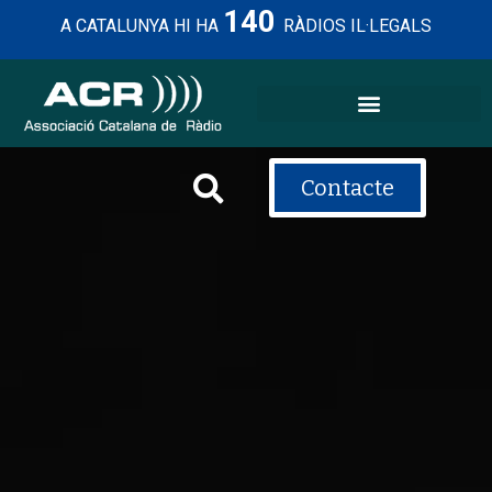
140
A CATALUNYA HI HA
RÀDIOS IL·LEGALS
Contacte