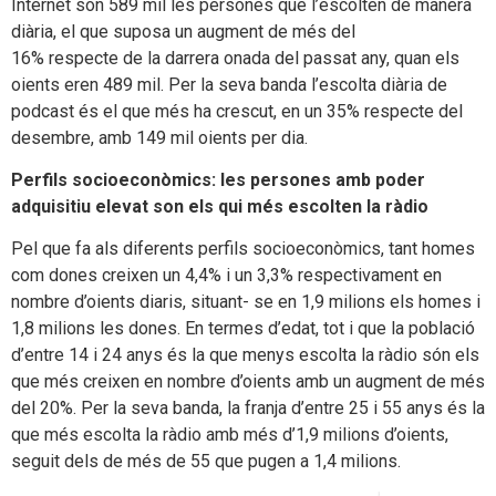
Internet són 589 mil les persones que l’escolten de manera
diària, el que suposa un augment de més del
16% respecte de la darrera onada del passat any, quan els
oients eren 489 mil. Per la seva banda l’escolta diària de
podcast és el que més ha crescut, en un 35% respecte del
desembre, amb 149 mil oients per dia.
Perfils socioeconòmics: les persones amb poder
adquisitiu elevat son els qui més escolten la ràdio
Pel que fa als diferents perfils socioeconòmics, tant homes
com dones creixen un 4,4% i un 3,3% respectivament en
nombre d’oients diaris, situant- se en 1,9 milions els homes i
1,8 milions les dones. En termes d’edat, tot i que la població
d’entre 14 i 24 anys és la que menys escolta la ràdio són els
que més creixen en nombre d’oients amb un augment de més
del 20%. Per la seva banda, la franja d’entre 25 i 55 anys és la
que més escolta la ràdio amb més d’1,9 milions d’oients,
seguit dels de més de 55 que pugen a 1,4 milions.